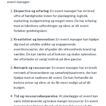
event manager:
Ekspertise og erfaring:
En event manager har en bred
vifte af færdigheder inden for planlægning, logistik,
marketing, budgettering og meget mere. De har erfaring
med at håndtere udfordringer og sikre, at dit event
forløber gnidningsløst.
Kreativitet og innovation:
En event manager kan hjælpe
dig med at udvikle unikke og engagerende
eventkoncepter, der afspejler din virksomheds brand og
værdier. De kan tænke ud af boksen og skabe oplevelser,
der efterlader et varigt indtryk på dine gæster.
Netværk og ressourcer:
En event manager har et bredt
netværk af leverandører og samarbejdspartnere, der kan
hjælpe med at realisere dit event. De kan forhandle de
bedste priser og sikre, at du får mest muligt ud af dit
budget.
Tid og ressourcebesparelse:
At planlægge et event kan
være tidskrævende og kræve mange ressourcer. En event
manager kan frigøre din tid, så du kan fokusere på din