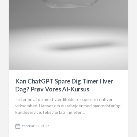
Kan ChatGPT Spare Dig Timer Hver
Dag? Prøv Vores AI-Kursus
Tid er en af de mest værdifulde ressourcer i enhver
virksomhed. Uanset om du arbejder med markedsføring,
kundeservice, tekstforfatning eller…
februar 22, 2025
P
o