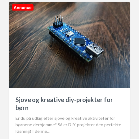
i
n
Annonce
Sjove og kreative diy-projekter for
børn
Er du på udkig efter sjove og kreative aktiviteter for
børnene derhjemme? Så er DIY-projekter den perfekte
løsning! I denne…