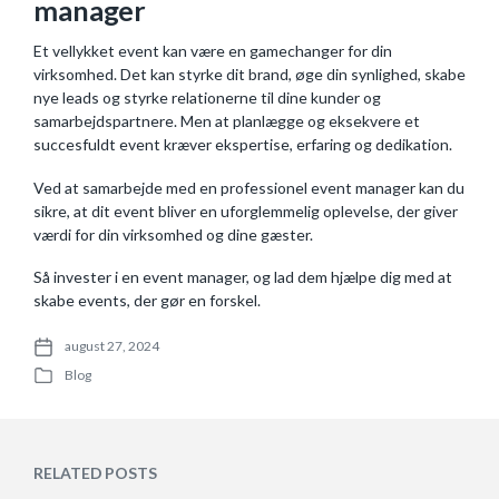
manager
Et vellykket event kan være en gamechanger for din
virksomhed. Det kan styrke dit brand, øge din synlighed, skabe
nye leads og styrke relationerne til dine kunder og
samarbejdspartnere. Men at planlægge og eksekvere et
succesfuldt event kræver ekspertise, erfaring og dedikation.
Ved at samarbejde med en professionel event manager kan du
sikre, at dit event bliver en uforglemmelig oplevelse, der giver
værdi for din virksomhed og dine gæster.
Så invester i en event manager, og lad dem hjælpe dig med at
skabe events, der gør en forskel.
august 27, 2024
P
Blog
o
P
s
o
t
s
d
t
a
e
RELATED POSTS
t
d
e