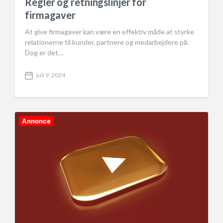
Regler og retningslinjer for
firmagaver
At give firmagaver kan være en effektiv måde at styrke
relationerne til kunder, partnere og medarbejdere på.
Dog er det…
juli 9, 2024
P
o
s
t
d
Annonce
a
t
e