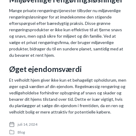
Mange private rengøringstjenester tilbyder nu miljøvenlige
rengøringsløsninger for at imødekomme den stigende
efterspørgsel efter bæredygtig praksis. Disse grønne
rengøringsprodukter er ikke kun effektive til at fjerne snavs
og snavs, men også sikre for miljøet og din familie. Ved at
vælge et privat rengøringsfirma, der bruger miljøvenlige
produkter, bidrager du til en sundere planet, samtidig med at
du bevarer et rent hjem.
Øget ejendomsværdi
Et velholdt hjem giver ikke kun et behageligt opholdsrum, men
øger også værdien af ​​din ejendom. Regelmæssig rengøring og
vedligeholdelse forhindrer opbygning af snavs og skader og
bevarer dit hjems tilstand over tid. Dette er især vigtigt, hvis
du planlægger at sælge din ejendom i fremtiden, da en ren og
velholdt bolig er mere attraktiv for potentielle købere.
juli 14, 2024
P
Blog
o
P