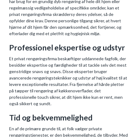
har brug for en grundig dyb rengøring af hele dit hjem eller
regelmæssig vedligeholdelse af specifikke områder, kan et
privat rengøringsfirma skræddersy deres ydelser, så de
opfylder dine krav. Denne personlige tilgang sikrer, at hvert
hjørne af dit hjem får den opmærksomhed, det fortjener, og
efterlader dig med et pletfrit og hygiejnisk miljø.
Professionel ekspertise og udstyr
Et privat rengøringsfirma beskæftiger uddannede fagfolk, der
besidder ekspertise og færdigheder til at tackle selv det mest
genstridige snavs og snavs. Disse eksperter bruger
avancerede rengøringsteknikker og udstyr af høj kvalitet til at
levere exceptionelle resultater. Fra fjernelse af hårde pletter
på tæpper til rengøring af køkkenoverflader, det
professionelle touch sikrer, at dit hjem ikke kun er rent, men
også sikkert og sundt.
Tid og bekvemmelighed
En af de primære grunde til, at folk vælger private
rengøringstjenester, er den bekvemmelighed, de tilbyder. Med