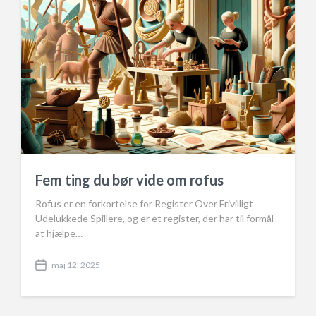
Fem ting du bør vide om rofus
Rofus er en forkortelse for Register Over Frivilligt
Udelukkede Spillere, og er et register, der har til formål
at hjælpe…
maj 12, 2025
P
o
s
t