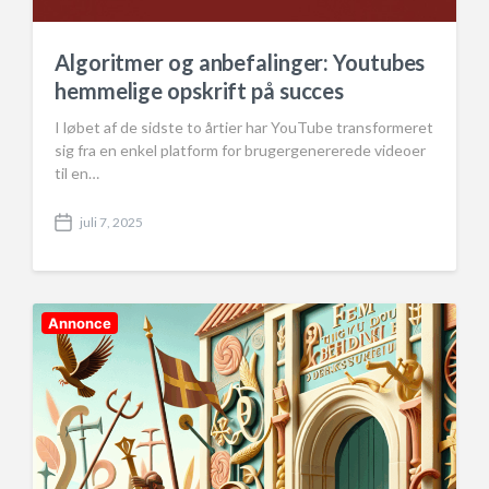
Algoritmer og anbefalinger: Youtubes
hemmelige opskrift på succes
I løbet af de sidste to årtier har YouTube transformeret
sig fra en enkel platform for brugergenererede videoer
til en…
juli 7, 2025
P
o
s
t
d
Annonce
a
t
e