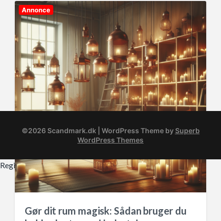
d
Annonce
a
t
e
©2026 Scandmark.dk
| WordPress Theme by
Superb
WordPress Themes
Registreringsnummer 37407739
Gør dit rum magisk: Sådan bruger du