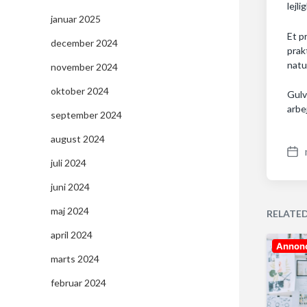
lejl
januar 2025
Et p
december 2024
prak
natu
november 2024
oktober 2024
Gulv
arbe
september 2024
august 2024
P
juli 2024
o
juni 2024
s
t
maj 2024
RELATE
d
april 2024
a
Annon
t
marts 2024
e
februar 2024