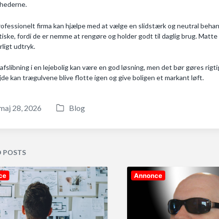
ighederne.
rofessionelt firma kan hjælpe med at vælge en slidstærk og neutral behandl
tiske, fordi de er nemme at rengøre og holder godt til daglig brug. Matte
rligt udtryk.
afslibning i en lejebolig kan være en god løsning, men det bør gøres rigti
jde kan trægulvene blive flotte igen og give boligen et markant løft.
maj 28, 2026
Blog
P
o
s
t
D POSTS
e
d
ce
Annonce
i
n