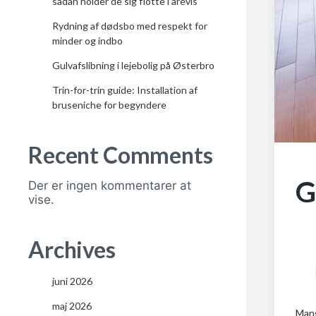
sådan holder de sig flotte i årevis
Rydning af dødsbo med respekt for
minder og indbo
Gulvafslibning i lejebolig på Østerbro
Trin-for-trin guide: Installation af
bruseniche for begyndere
Recent Comments
G
Der er ingen kommentarer at
vise.
Archives
juni 2026
maj 2026
Mang