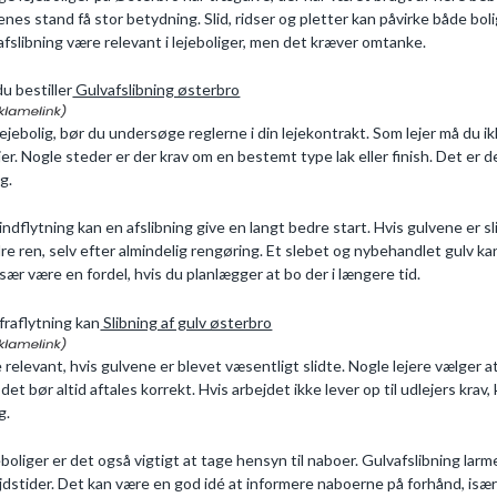
enes stand få stor betydning. Slid, ridser og pletter kan påvirke både bol
afslibning være relevant i lejeboliger, men det kræver omtanke.
du bestiller
Gulvafslibning østerbro
 lejebolig, bør du undersøge reglerne i din lejekontrakt. Som lejer må du 
jer. Nogle steder er der krav om en bestemt type lak eller finish. Det er der
ng.
indflytning kan en afslibning give en langt bedre start. Hvis gulvene er sli
re ren, selv efter almindelig rengøring. Et slebet og nybehandlet gulv ka
især være en fordel, hvis du planlægger at bo der i længere tid.
fraflytning kan
Slibning af gulv østerbro
 relevant, hvis gulvene er blevet væsentligt slidte. Nogle lejere vælger at
det bør altid aftales korrekt. Hvis arbejdet ikke lever op til udlejers kra
g.
jeboliger er det også vigtigt at tage hensyn til naboer. Gulvafslibning lar
jdstider. Det kan være en god idé at informere naboerne på forhånd, isæ