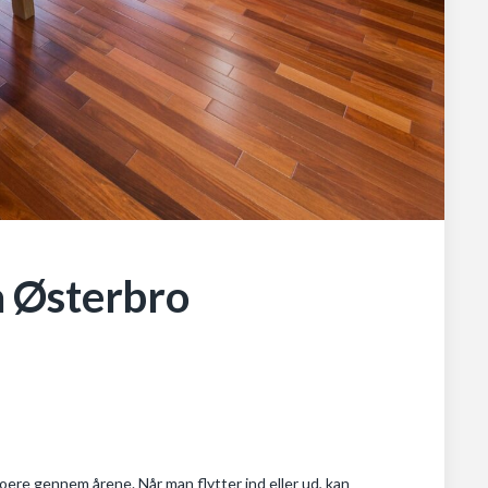
på Østerbro
oere gennem årene. Når man flytter ind eller ud, kan