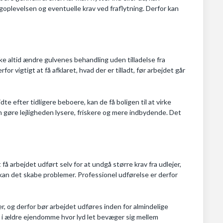
igoplevelsen og eventuelle krav ved fraflytning. Derfor kan
ikke altid ændre gulvenes behandling uden tilladelse fra
for vigtigt at få afklaret, hvad der er tilladt, før arbejdet går
dte efter tidligere beboere, kan de få boligen til at virke
n gøre lejligheden lysere, friskere og mere indbydende. Det
 få arbejdet udført selv for at undgå større krav fra udlejer,
v, kan det skabe problemer. Professionel udførelse er derfor
mer, og derfor bør arbejdet udføres inden for almindelige
r i ældre ejendomme hvor lyd let bevæger sig mellem