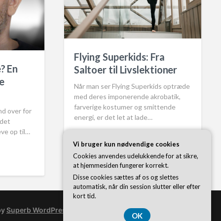
Flying Superkids: Fra
e? En
Saltoer til Livslektioner
e
Når man ser Flying Superkids optræde
med deres imponerende akrobatik,
farverige kostumer og smittende
d over for
energi, er det let at lade…
 det
eve op til…
marts 6, 2025
P
Vi bruger kun nødvendige cookies
o
Cookies anvendes udelukkende for at sikre,
s
at hjemmesiden fungerer korrekt.
t
Disse cookies sættes af os og slettes
d
automatisk, når din session slutter eller efter
a
kort tid.
t
e
by
Superb WordPress Themes
OK