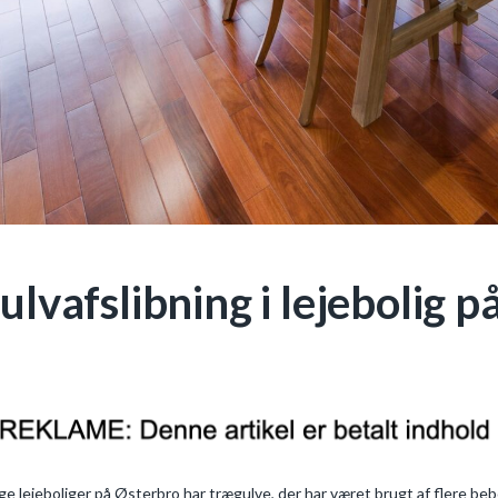
ulvafslibning i lejebolig 
e lejeboliger på Østerbro har trægulve, der har været brugt af flere beb