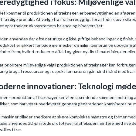
redygtighed i fokus: Miljøvenlige va
det kommer til produktionen af træknager, er bæredygtighed en afgørende 
det færdige produkt. At vælge træ fra bæredygtigt forvaltede skove sikrer,
ket opretholder økosystemets balance og biodiversitet.
den anvendes der ofte naturlige og ikke-giftige behandlinger og finish, 
roduktet er sikkert for både mennesker og miljø. Genbrug og upcycling af
vinder frem, hvilket reducerer affald og giver nyt liv til materialer, der elle
at prioritere miljøvenlige valg i produktionen af træknager kan forbruge
arlig brug af ressourcer og respekt for naturen går hånd i hånd med kvali
derne innovationer: Teknologi møder
tidens produktion af træknager ser vi en spændende sammensmeltning af 
ikker, som har været overleveret gennem generationer, kombineres nu me
maskiner tillader snedkere at skære komplekse mønstre og former med en
idig anvendes 3D-printede prototyper til at eksperimentere med nye de
tilles i træ.