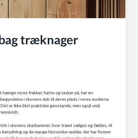
n bag træknager
at hænge vores frakker, hatte og tasker på, har en
begyndelse i skovens dyb til deres plads i vores moderne
. Det er ikke blot praktiske genstande, men også små
remskridt.
trin i skovens skatkammer, hvor træet vælges og fældes, til
s betydning og de mange historiske rødder, der har formet