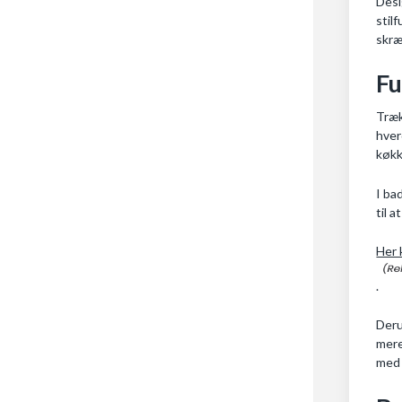
Desi
stil
skræ
Fu
Træk
hver
køkk
I ba
til a
Her 
.
Deru
mere
med 