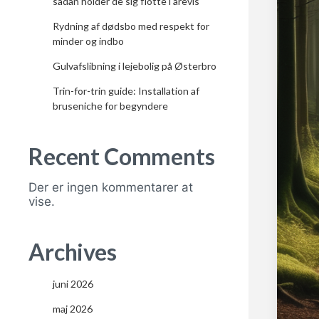
sådan holder de sig flotte i årevis
Rydning af dødsbo med respekt for
minder og indbo
Gulvafslibning i lejebolig på Østerbro
Trin-for-trin guide: Installation af
bruseniche for begyndere
Recent Comments
Der er ingen kommentarer at
vise.
Archives
juni 2026
maj 2026