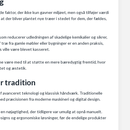
lg
faktor, der ikke kun gavner miljøet, men også tilføjer værdi
 at der bliver plantet nye træer i stedet for dem, der fældes,
som reducerer udledningen af skadelige kemikalier og sikrer,
 træ fra gamle møbler eller bygninger er en anden praksis,
rs ville være blevet kasseret.
rne være med til at støtte en mere bæredygtig fremtid, hvor
tet og æstetik.
 tradition
avanceret teknologi og klassisk håndværk. Traditionelle
d præcisionen fra moderne maskineri og digital design.
 nøjagtighed, der tidligere var umulig at opnå manuelt.
signs og ergonomiske løsninger, før de endelige produkter