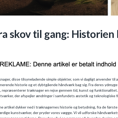
ra skov til gang: Historie
nager, disse tilsyneladende simple objekter, som vi dagligt anvender til 
inerende historie og et dybtgående håndværk bag sig. Fra deres ydmyge 
, repræsenterer træknager en rejse gennem tid, kunst og funktionalitet
tværker, der afspejler ændringer i samfundets æstetik og teknologiske f
e artikel dykker ned i træknagernes historie og betydning, fra de første 
ærdige kunstværker, der pryder vores vægge. Vi vil udforske håndværket