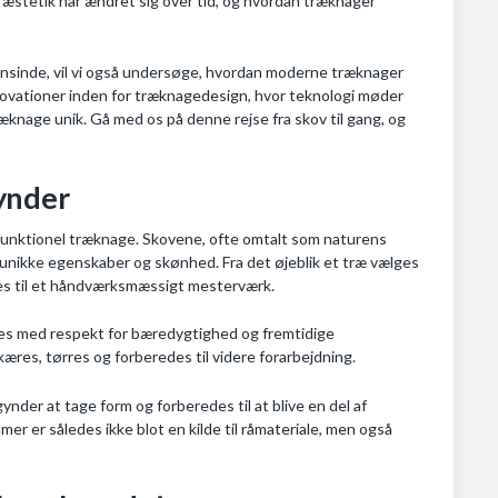
æstetik har ændret sig over tid, og hvordan træknager
gensinde, vil vi også undersøge, hvordan moderne træknager
innovationer inden for træknagedesign, hvor teknologi møder
knage unik. Gå med os på denne rejse fra skov til gang, og
ynder
 funktionel træknage. Skovene, ofte omtalt som naturens
unikke egenskaber og skønhed. Fra det øjeblik et træ vælges
les til et håndværksmæssigt mesterværk.
es med respekt for bæredygtighed og fremtidige
æres, tørres og forberedes til videre forarbejdning.
ynder at tage form og forberedes til at blive en del af
 er således ikke blot en kilde til råmateriale, men også