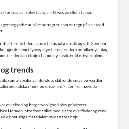
ykker træ, som blev fastgjort til vægge eller stolper.
nager begyndte at blive betragtet som et tegn på velstand
r.
eflekterede tidens store fokus på æstetik og stil. Gennem
lket gjorde dem tilgængelige for en bredere befolkning. I dag
nter, der kan tilføje charme og karakter til ethvert hjem.
 og trends
ik, som afspejler samfundets skiftende smag og værdier
taljerede udskæringer og ornamentik, der fremhævede
vor enkelhed og brugervenlighed blev prioriteret.
ke i formen, ofte fremstillet med glatte overflader og rene
ghed og naturlige materialer værdsættes højt.