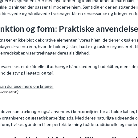
gnere eksperimenterer med nye former og kombinationer af materialer, 
fulde løsninger, der passer til moderne hjem. Samtidig er der en stigende
ddersyede og håndlavede træknager får en renæssance og bringer en følel
nktion og form: Praktiske anvendelse
nager er ikke blot dekorative elementer i vores hjem; de tjener også en 
dagen. Fra entréen, hvor de holder jakker, hatte og tasker organiseret, t
enredskaber, viser træknager deres alsidighed.
deværelset er de ideelle til at hænge håndklæder og badekåber, mens de 
t holde styr på legetøj og tøj.
kan du læse mere om knager
dover kan træknager også anvendes i kontormiljøer for at holde kabler, 
 organiseret og æstetisk arbejdsplads. Med deres naturlige udseende o
form, hvilket gør dem til en perfekt løsning i både traditionelle og mode