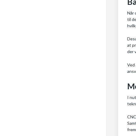
Bæ
Når 
til 
hvil
Desu
at p
der 
Ved 
ansv
Mo
I nu
tekn
CNC-
Samt
frems