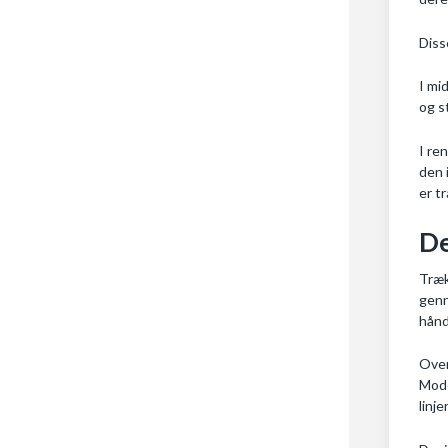
Diss
I mi
og s
I re
den 
er t
De
Træk
genn
hånd
Over
Mode
linj