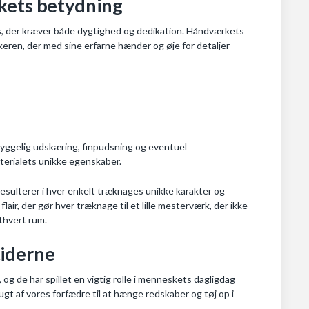
rkets betydning
es, der kræver både dygtighed og dedikation. Håndværkets
ren, der med sine erfarne hænder og øje for detaljer
hyggelig udskæring, finpudsning og eventuel
terialets unikke egenskaber.
resulterer i hver enkelt træknages unikke karakter og
ir, der gør hver træknage til et lille mesterværk, der ikke
ethvert rum.
tiderne
 og de har spillet en vigtig rolle i menneskets dagligdag
gt af vores forfædre til at hænge redskaber og tøj op i