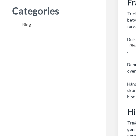
Fr
Categories
Træk
bety
Blog
forv
Du k
.
Denn
over
Hånd
skøn
blot
Hi
Træk
genn
dere