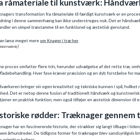
a råmateriale til kunstværk: Håndvæ
nagers transformation fra råmateriale til færdigt kunstværk er en proc
dning i denne sammenhæng kan ikke understreges nok. Det er håndværke
andler en simpel træstamme til en funktionel og æstetisk genstand.
an læse meget mere
om Knager i træ her
e proces omfatter flere trin, herunder udvælgelse af det rette træ, om
fladebehandling. Hver fase kræver præcision og en dyb forståelse for ma
værkeren bringer sin egen kreativitet og tekniske kunnen i spil, hvilket 
hed. Det er netop denne fusion af traditionelt håndværk og kunstnerisk fla
 tjener en praktisk funktion, men også tilføjer en æstetisk dimension til 
storiske rødder: Træknager gennem 
nager har en fascinerende historie, der strækker sig langt tilbage i tiden,
em århundreder. De tidligste former for træknager blev sandsynligvis bru
s primitive boliger.