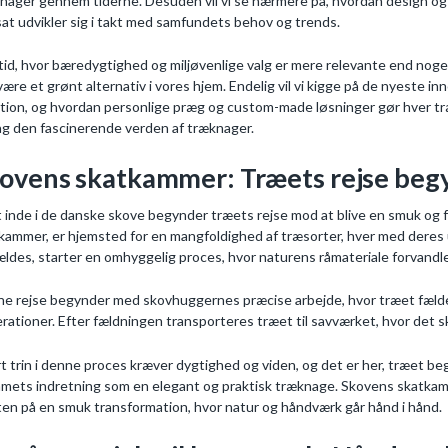
nager gennem tiderne. Desuden vil vi se nærmere på, hvordan design og 
sat udvikler sig i takt med samfundets behov og trends.
 tid, hvor bæredygtighed og miljøvenlige valg er mere relevante end no
være et grønt alternativ i vores hjem. Endelig vil vi kigge på de nyeste 
ition, og hvordan personlige præg og custom-made løsninger gør hver træ
g den fascinerende verden af træknager.
ovens skatkammer: Træets rejse beg
 inde i de danske skove begynder træets rejse mod at blive en smuk og
kammer, er hjemsted for en mangfoldighed af træsorter, hver med deres 
ældes, starter en omhyggelig proces, hvor naturens råmateriale forvand
e rejse begynder med skovhuggernes præcise arbejde, hvor træet fæld
rationer. Efter fældningen transporteres træet til savværket, hvor det sk
t trin i denne proces kræver dygtighed og viden, og det er her, træet beg
mets indretning som en elegant og praktisk træknage. Skovens skatkammer
ten på en smuk transformation, hvor natur og håndværk går hånd i hånd.