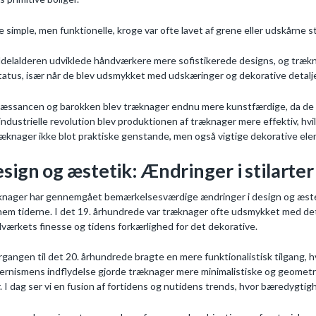
e simple, men funktionelle, kroge var ofte lavet af grene eller udskårne st
ddelalderen udviklede håndværkere mere sofistikerede designs, og træk
tatus, især når de blev udsmykket med udskæringer og dekorative detalje
næssancen og barokken blev træknager endnu mere kunstfærdige, da de r
industrielle revolution blev produktionen af træknager mere effektiv, hvi
ræknager ikke blot praktiske genstande, men også vigtige dekorative eleme
sign og æstetik: Ændringer i stilarter
nager har gennemgået bemærkelsesværdige ændringer i design og æstet
em tiderne. I det 19. århundrede var træknager ofte udsmykket med de
værkets finesse og tidens forkærlighed for det dekorative.
gangen til det 20. århundrede bragte en mere funktionalistisk tilgang, h
rnismens indflydelse gjorde træknager mere minimalistiske og geometris
er. I dag ser vi en fusion af fortidens og nutidens trends, hvor bæredygti