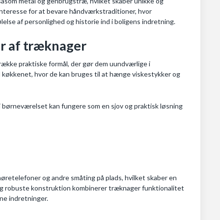
såsom metal og genbrugstræ, hvilket skaber unikke og
 interesse for at bevare håndværkstraditioner, hvor
se af personlighed og historie ind i boligens indretning.
r af træknager
række praktiske formål, der gør dem uundværlige i
il køkkenet, hvor de kan bruges til at hænge viskestykker og
i børneværelset kan fungere som en sjov og praktisk løsning
høretelefoner og andre småting på plads, hvilket skaber en
g robuste konstruktion kombinerer træknager funktionalitet
rne indretninger.