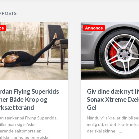
s
t
D POSTS
e
d
ce
Annonce
i
n
Giv dine dæk nyt l
dan Flying Superkids
Sonax Xtreme Dæk
ner Både Krop og
Gel
rksætterånd
Når du vil sikre, at din bil s
n tænker på Flying Superkids,
mulig ud, er det ikke kun ka
iller man sig måske
der skal skinne –…
erende saltomortaler,
tiske spring og energiske