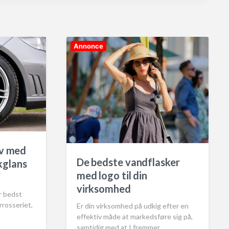
Annonce
iv med
De bedste vandflasker
glans
med logo til din
virksomhed
er bedst
rrosseriet,
Er din virksomhed på udkig efter en
effektiv måde at markedsføre sig på,
samtidig med at I fremmer