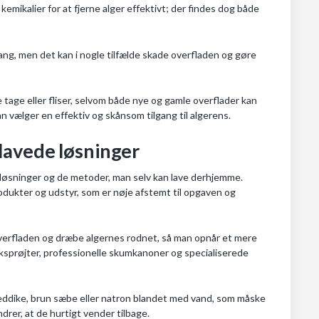
emikalier for at fjerne alger effektivt; der findes dog både
ang, men det kan i nogle tilfælde skade overfladen og gøre
e tage eller fliser, selvom både nye og gamle overflader kan
an vælger en effektiv og skånsom tilgang til algerens.
lavede løsninger
e løsninger og de metoder, man selv kan lave derhjemme.
odukter og udstyr, som er nøje afstemt til opgaven og
overfladen og dræbe algernes rodnet, så man opnår et mere
yksprøjter, professionelle skumkanoner og specialiserede
ddike, brun sæbe eller natron blandet med vand, som måske
drer, at de hurtigt vender tilbage.