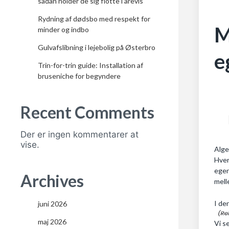
sådan holder de sig flotte i årevis
Rydning af dødsbo med respekt for
M
minder og indbo
Gulvafslibning i lejebolig på Østerbro
e
Trin-for-trin guide: Installation af
bruseniche for begyndere
Recent Comments
Der er ingen kommentarer at
vise.
Alge
Hver
egen
Archives
mell
I de
juni 2026
maj 2026
Vi s