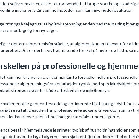
nden sejlivet myte er, at det er nødvendigt at bruge stærke og skadelige k
øvenlige midler og skånsomme metoder, som kan give gode resultater.
e tror også fejlagtigt, at højtryksrensning er den bedste løsning hver g
mere modtagelig for nye alger.
lig er det en udbredt misforståelse, at algerens kun er relevant for ældr
e angrebet. Det er derfor vigtigt at kende forskel på myter og fakta, så m
rskellen på professionelle og hjemme
det kommer til algerens, er der markante forskelle mellem professionell
essionelle algerensningsfirmaer arbejder typisk med specialudviklede pr
rlagt strenge regler for både effektivitet og miljøhensyn.
e midler er ofte gennemtestede og optimerede til at trænge dybt ind i 
varigt resultat. Desuden har professionelle adgang til værktøj som lavtr
ter, der kan rense uden at beskadige materialet under algerne.
ndt består hjemmelavede løsninger typisk af husholdningsmidler som e
tage det øverste lag af algerne, men sjældent fjerner dem helt eller forhin