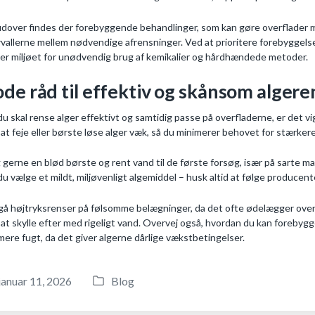
dover findes der forebyggende behandlinger, som kan gøre overflader 
rvallerne mellem nødvendige afrensninger. Ved at prioritere forebyggels
er miljøet for unødvendig brug af kemikalier og hårdhændede metoder.
de råd til effektiv og skånsom algere
du skal rense alger effektivt og samtidig passe på overfladerne, er det 
at feje eller børste løse alger væk, så du minimerer behovet for stærker
 gerne en blød børste og rent vand til de første forsøg, især på sarte mate
du vælge et mildt, miljøvenligt algemiddel – husk altid at følge produce
å højtryksrenser på følsomme belægninger, da det ofte ødelægger overf
at skylle efter med rigeligt vand. Overvej også, hvordan du kan forebygg
mere fugt, da det giver algerne dårlige vækstbetingelser.
januar 11, 2026
Blog
P
o