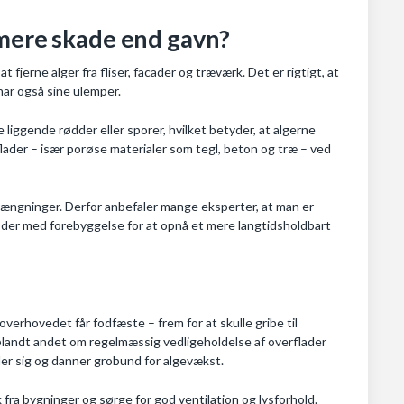
 mere skade end gavn?
fjerne alger fra fliser, facader og træværk. Det er rigtigt, at
har også sine ulemper.
 liggende rødder eller sporer, hvilket betyder, at algerne
lader – især porøse materialer som tegl, beton og træ – ved
sprængninger. Derfor anbefaler mange eksperter, at man er
er med forebyggelse for at opnå et mere langtidsholdbart
verhovedet får fodfæste – frem for at skulle gribe til
blandt andet om regelmæssig vedligeholdelse af overflader
mler sig og danner grobund for algevækst.
fra bygninger og sørge for god ventilation og lysforhold.