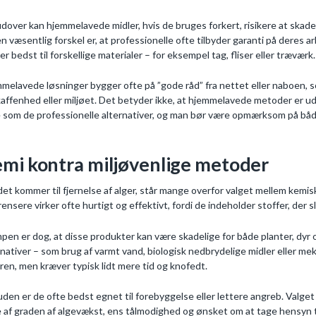
dover kan hjemmelavede midler, hvis de bruges forkert, risikere at skade
n væsentlig forskel er, at professionelle ofte tilbyder garanti på deres 
er bedst til forskellige materialer – for eksempel tag, fliser eller træværk.
melavede løsninger bygger ofte på ”gode råd” fra nettet eller naboen, s
affenhed eller miljøet. Det betyder ikke, at hjemmelavede metoder er ude
e som de professionelle alternativer, og man bør være opmærksom på både 
mi kontra miljøvenlige metoder
det kommer til fjernelse af alger, står mange overfor valget mellem kem
rensere virker ofte hurtigt og effektivt, fordi de indeholder stoffer, der slå
pen er dog, at disse produkter kan være skadelige for både planter, dyr 
rnativer – som brug af varmt vand, biologisk nedbrydelige midler eller m
ren, men kræver typisk lidt mere tid og knofedt.
den er de ofte bedst egnet til forebyggelse eller lettere angreb. Valge
 af graden af algevækst, ens tålmodighed og ønsket om at tage hensyn t