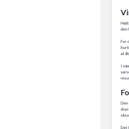
Vi
Højt
den 
For 
hurt
at å
I væ
vars
resu
Fo
Den 
dras
såso
Det 