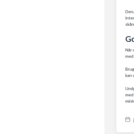
Deru
inte
skån
Go
Når 
med 
Brug
kan 
Undg
med 
mini
P
o