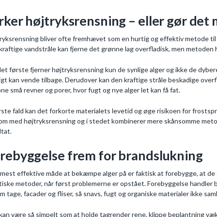
rker højtryksrensning – eller gør det
ryksrensning bliver ofte fremhævet som en hurtig og effektiv metode til at 
kraftige vandstråle kan fjerne det grønne lag overfladisk, men metoden 
det første fjerner højtryksrensning kun de synlige alger og ikke de dybere
igt kan vende tilbage. Derudover kan den kraftige stråle beskadige overf
bne små revner og porer, hvor fugt og nye alger let kan få fat.
rste fald kan det forkorte materialets levetid og øge risikoen for frost
om med højtryksrensning og i stedet kombinerer mere skånsomme metod
ltat.
rebyggelse frem for brandslukning
mest effektive måde at bekæmpe alger på er faktisk at forebygge, at de o
tiske metoder, når først problemerne er opstået. Forebyggelse handler 
m tage, facader og fliser, så snavs, fugt og organiske materialer ikke sa
kan være så simpelt som at holde tagrender rene, klippe beplantning væk 