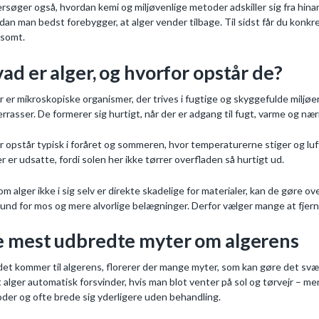
rsøger også, hvordan kemi og miljøvenlige metoder adskiller sig fra hina
dan man bedst forebygger, at alger vender tilbage. Til sidst får du konkr
somt.
ad er alger, og hvorfor opstår de?
r er mikroskopiske organismer, der trives i fugtige og skyggefulde miljøer,
errasser. De formerer sig hurtigt, når der er adgang til fugt, varme og nær
r opstår typisk i foråret og sommeren, hvor temperaturerne stiger og lu
er er udsatte, fordi solen her ikke tørrer overfladen så hurtigt ud.
om alger ikke i sig selv er direkte skadelige for materialer, kan de gøre 
und for mos og mere alvorlige belægninger. Derfor vælger mange at fjer
 mest udbredte myter om algerens
det kommer til algerens, florerer der mange myter, som kan gøre det svæ
at alger automatisk forsvinder, hvis man blot venter på sol og tørvejr – m
oder og ofte brede sig yderligere uden behandling.