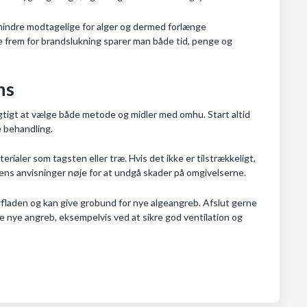
mindre modtagelige for alger og dermed forlænge
e frem for brandslukning sparer man både tid, penge og
ns
vigtigt at vælge både metode og midler med omhu. Start altid
e behandling.
rialer som tagsten eller træ. Hvis det ikke er tilstrækkeligt,
ntens anvisninger nøje for at undgå skader på omgivelserne.
laden og kan give grobund for nye algeangreb. Afslut gerne
e nye angreb, eksempelvis ved at sikre god ventilation og