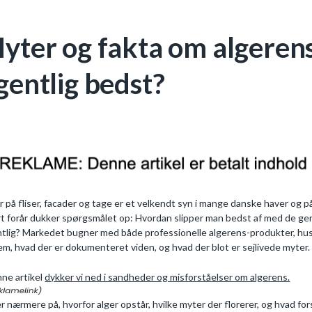
yter og fakta om algerens
gentlig bedst?
r på fliser, facader og tage er et velkendt syn i mange danske haver og 
t forår dukker spørgsmålet op: Hvordan slipper man bedst af med de gen
tlig? Markedet bugner med både professionelle algerens-produkter, husr
em, hvad der er dokumenteret viden, og hvad der blot er sejlivede myter.
nne artikel
dykker vi ned i sandheder og misforståelser om algerens.
er nærmere på, hvorfor alger opstår, hvilke myter der florerer, og hvad fo