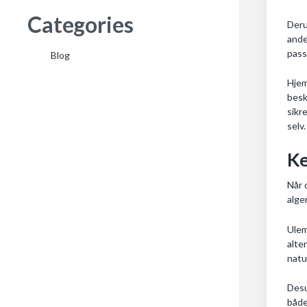
Categories
Deru
ande
pass
Blog
Hjem
besk
sikr
selv.
Ke
Når 
alge
Ulem
alte
natu
Desu
både