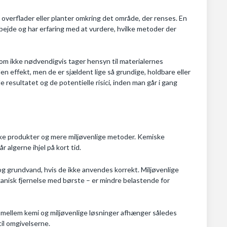
 overflader eller planter omkring det område, der renses. En
arbejde og har erfaring med at vurdere, hvilke metoder der
om ikke nødvendigvis tager hensyn til materialernes
n effekt, men de er sjældent lige så grundige, holdbare eller
resultatet og de potentielle risici, inden man går i gang
iske produkter og mere miljøvenlige metoder. Kemiske
r algerne ihjel på kort tid.
og grundvand, hvis de ikke anvendes korrekt. Miljøvenlige
ekanisk fjernelse med børste – er mindre belastende for
t mellem kemi og miljøvenlige løsninger afhænger således
il omgivelserne.