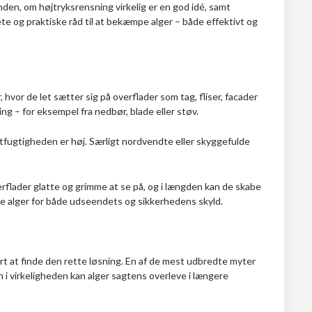
nden, om højtryksrensning virkelig er en god idé, samt
ete og praktiske råd til at bekæmpe alger – både effektivt og
 hvor de let sætter sig på overflader som tag, fliser, facader
ing – for eksempel fra nedbør, blade eller støv.
ftfugtigheden er høj. Særligt nordvendte eller skyggefulde
overflader glatte og grimme at se på, og i længden kan de skabe
ne alger for både udseendets og sikkerhedens skyld.
rt at finde den rette løsning. En af de mest udbredte myter
en i virkeligheden kan alger sagtens overleve i længere