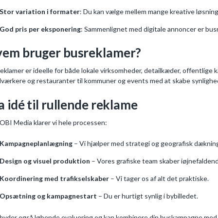
Stor variation i formater
: Du kan vælge mellem mange kreative løsning
God pris per eksponering
: Sammenlignet med digitale annoncer er bus
em bruger busreklamer?
eklamer er ideelle for både lokale virksomheder, detailkæder, offentlige k
værkere og restauranter til kommuner og events med at skabe synlighed 
a idé til rullende reklame
OBI Media klarer vi hele processen:
Kampagneplanlægning
– Vi hjælper med strategi og geografisk dæknin
Design og visuel produktion
– Vores grafiske team skaber iøjnefaldend
Koordinering med trafikselskaber
– Vi tager os af alt det praktiske.
Opsætning og kampagnestart
– Du er hurtigt synlig i bybilledet.
ilbyder også løbende evaluering og kan kombinere din buskampagne med 