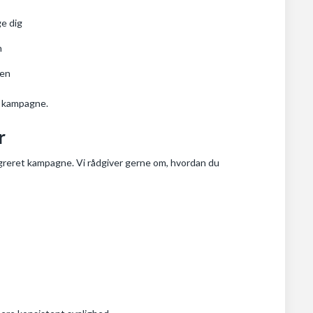
ge dig
n
gen
el kampagne.
r
egreret kampagne. Vi rådgiver gerne om, hvordan du