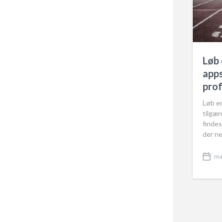
Løb 
apps
prof
Løb e
tilgæn
finde
der n
ma
P
o
s
t
d
a
t