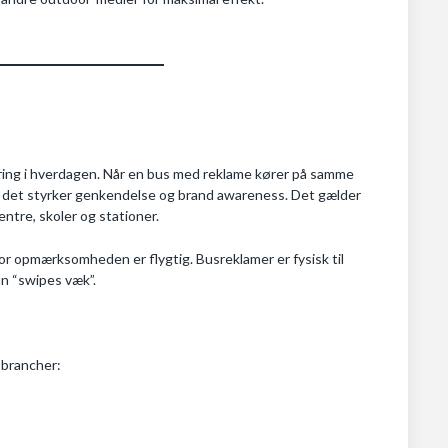
ering i hverdagen. Når en bus med reklame kører på samme
g det styrker genkendelse og brand awareness. Det gælder
ntre, skoler og stationer.
hvor opmærksomheden er flygtig. Busreklamer er fysisk til
an “swipes væk”.
 brancher: