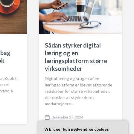
Sådan styrker digital
 bag
læring og en
ok-
læringsplatform større
virksomheder
acBook til
Digital læring og brugen af en
kan et
læringsplatform er blevet afgørende
rvandle
redskaber for større virksomheder,
der ønsker at styrke deres
medarbejdere…
december 27, 2024
P
o
Vi bruger kun nødvendige cookies
s