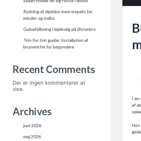
sådan holder de sig flotte i årevis
Rydning af dødsbo med respekt for
minder og indbo
B
Gulvafslibning i lejebolig på Østerbro
m
Trin-for-trin guide: Installation af
bruseniche for begyndere
Recent Comments
Der er ingen kommentarer at
vise.
I en
af d
Archives
opla
Hos 
juni 2026
gade
maj 2026