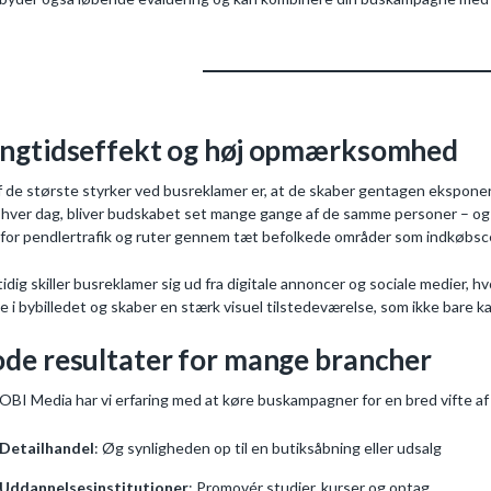
ngtidseffekt og høj opmærksomhed
f de største styrker ved busreklamer er, at de skaber gentagen ekspon
 hver dag, bliver budskabet set mange gange af de samme personer – o
 for pendlertrafik og ruter gennem tæt befolkede områder som indkøbsce
idig skiller busreklamer sig ud fra digitale annoncer og sociale medier, 
e i bybilledet og skaber en stærk visuel tilstedeværelse, som ikke bare k
de resultater for mange brancher
OBI Media har vi erfaring med at køre buskampagner for en bred vifte af
Detailhandel
: Øg synligheden op til en butiksåbning eller udsalg
Uddannelsesinstitutioner
: Promovér studier, kurser og optag