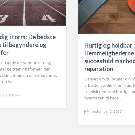
dig i form: De bedste
 til begyndere og
Hurtig og holdbar:
fer
Hemmelighederne
succesfuld macbo
r en af de mest populære og
reparation
gelige træningsformer, der
s. Uanset om du er nybegynder,
Uanset om du bruger din M
etop har…
arbejde, studie eller fritid, 
teknisk nedbrud hurtigt fo
rts 10, 2024
hverdagen til kaos….
september 2, 2025
P
o
s
t