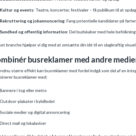
Kultur og events
: Teatre, koncerter, festivaler – få publikum til at opda
Rekruttering og jobannoncering
: Fang potentielle kandidater på farte
Sundhed og offentlig information
: Del budskaber med hele befolknin
et branche hjælper vi dig med at omsætte din idé til en slagkraftig visu
mbinér busreklamer med andre medie
endnu større effekt kan busreklamer med fordel indgå som del af en int
inerer busreklamer med:
Bannere i tog eller metro
Outdoor-plakater i bybilledet
Sociale medier og digital annoncering
Direct mail og lokalaviser