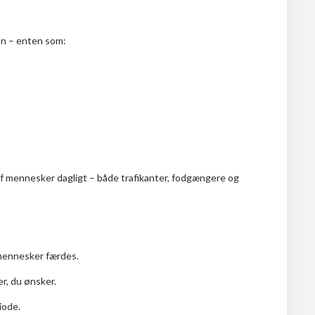
en – enten som:
 af mennesker dagligt – både trafikanter, fodgængere og
 mennesker færdes.
r, du ønsker.
iode.