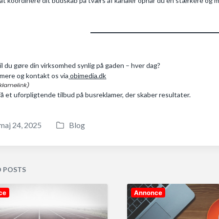
at koordinere dit budskab på tværs af kanaler opnår du en stærkere og 
il du gøre din virksomhed synlig på gaden – hver dag?
mere og kontakt os via
obimedia.dk
 få et uforpligtende tilbud på busreklamer, der skaber resultater.
maj 24, 2025
Blog
P
o
s
t
D POSTS
e
d
ce
Annonce
i
n