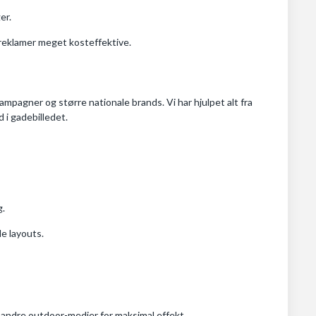
er.
reklamer meget kosteffektive.
ampagner og større nationale brands. Vi har hjulpet alt fra
i gadebilledet.
g.
e layouts.
andre outdoor-medier for maksimal effekt.