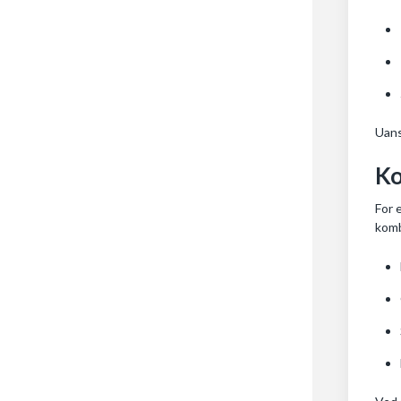
Uans
Ko
For 
komb