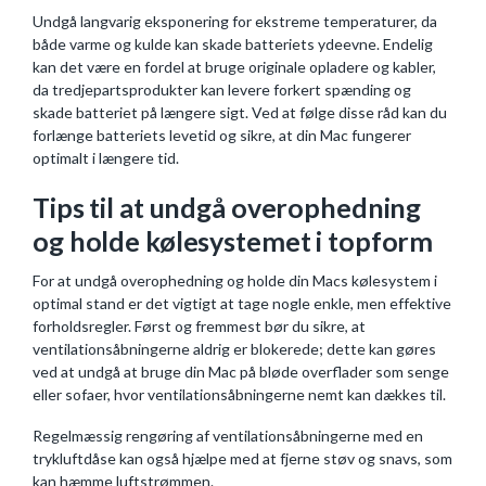
Undgå langvarig eksponering for ekstreme temperaturer, da
både varme og kulde kan skade batteriets ydeevne. Endelig
kan det være en fordel at bruge originale opladere og kabler,
da tredjepartsprodukter kan levere forkert spænding og
skade batteriet på længere sigt. Ved at følge disse råd kan du
forlænge batteriets levetid og sikre, at din Mac fungerer
optimalt i længere tid.
Tips til at undgå overophedning
og holde kølesystemet i topform
For at undgå overophedning og holde din Macs kølesystem i
optimal stand er det vigtigt at tage nogle enkle, men effektive
forholdsregler. Først og fremmest bør du sikre, at
ventilationsåbningerne aldrig er blokerede; dette kan gøres
ved at undgå at bruge din Mac på bløde overflader som senge
eller sofaer, hvor ventilationsåbningerne nemt kan dækkes til.
Regelmæssig rengøring af ventilationsåbningerne med en
trykluftdåse kan også hjælpe med at fjerne støv og snavs, som
kan hæmme luftstrømmen.