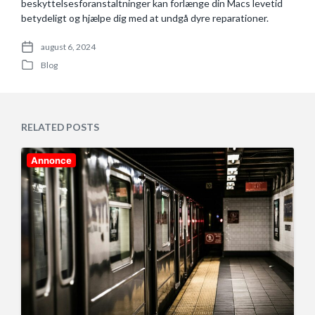
beskyttelsesforanstaltninger kan forlænge din Macs levetid
betydeligt og hjælpe dig med at undgå dyre reparationer.
august 6, 2024
P
Blog
o
P
s
o
t
s
d
t
a
e
RELATED POSTS
t
d
e
i
n
Annonce